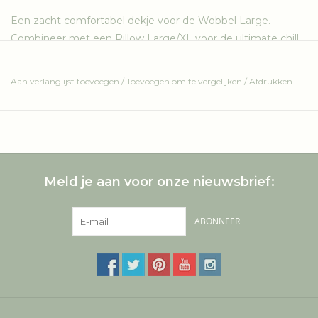
Een zacht comfortabel dekje voor de Wobbel Large.
Combineer met een Pillow Large/XL voor de ultimate chill.
Gemaakt van zachte stof en duurzaam schuim.
Beschikbaar in verschillende stoffen.
Aan verlanglijst toevoegen
/
Toevoegen om te vergelijken
/
Afdrukken
OEKO-TEX stof
Inkt op waterbasis
CFK-vrij
Eerlijke productie
Geheel gemaakt in de EU
Meld je aan voor onze nieuwsbrief:
Wasbaar
Voor kinderen van 36 maanden en ouder
ABONNEER
Wobbel, Deck en Pillow worden apart verkocht.