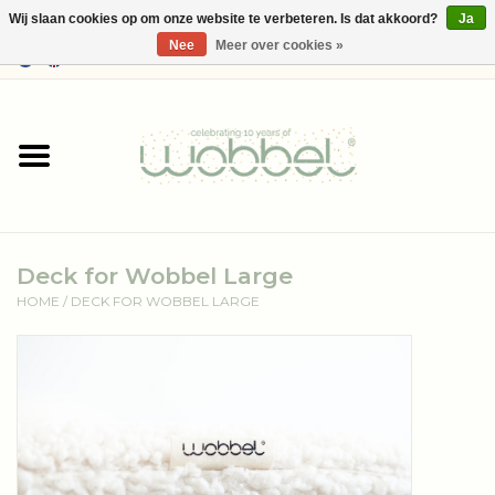
Wij slaan cookies op om onze website te verbeteren. Is dat akkoord?
Ja
Nee
Meer over cookies »
0 Artikelen - €--,--
Home
Shop
Media
Deck for Wobbel Large
Over Wobbel
HOME
/
DECK FOR WOBBEL LARGE