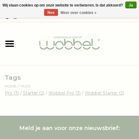
Wij slaan cookies op om onze website te verbeteren. Is dat akkoord?
Ja
Nee
Meer over cookies »
0 Artikelen - €--,--
Home
Shop
Media
Tags
Over Wobbel
HOME
/
TAGS
Pro
(3)
/
Starter
(2)
/
Wobbel Pro
(3)
/
Wobbel Starter
(2)
Meld je aan voor onze nieuwsbrief: