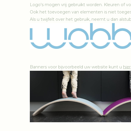
Logo's mogen vrij gebruikt worden. Kleuren of v
Ook het toevoegen van elementen is niet toeges
Als u twijfelt over het gebruik, neemt u dan alstu
Banners voor bijvoorbeeld uw website kunt u
hier