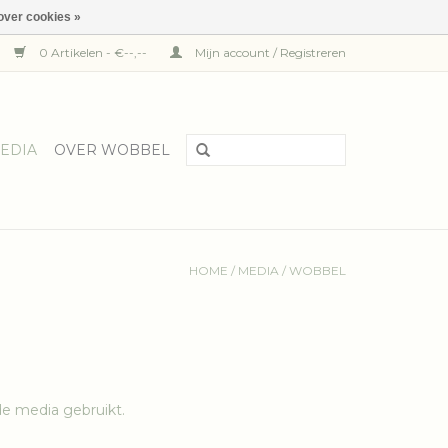
over cookies »
0 Artikelen - €--,--
Mijn account / Registreren
EDIA
OVER WOBBEL
HOME
/
MEDIA
/
WOBBEL
de media gebruikt.