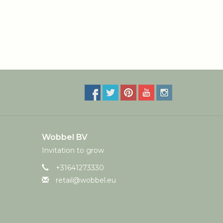
Wobbel BV
Invitation to grow
+31641273330
retail@wobbel.eu