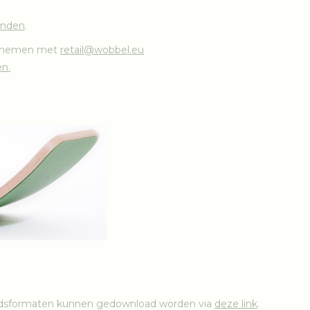
vinden
.
 opnemen met
retail@wobbel.eu
en.
tandsformaten kunnen gedownload worden via
deze link
.