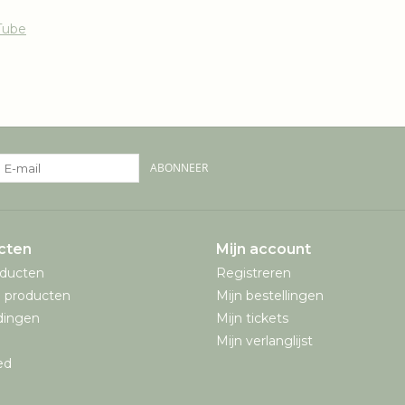
Tube
ABONNEER
cten
Mijn account
oducten
Registreren
 producten
Mijn bestellingen
dingen
Mijn tickets
Mijn verlanglijst
ed