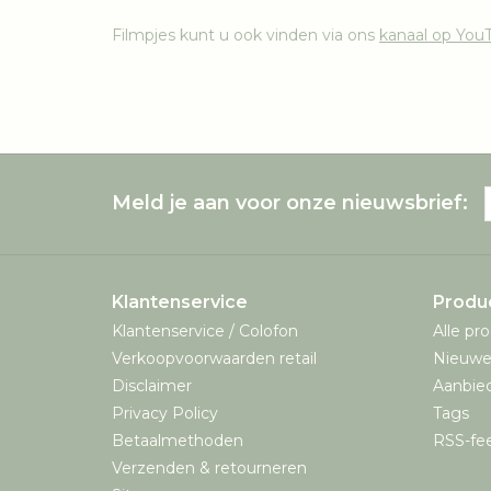
Filmpjes kunt u ook vinden via ons
kanaal op You
Meld je aan voor onze nieuwsbrief:
Klantenservice
Produ
Klantenservice / Colofon
Alle pr
Verkoopvoorwaarden retail
Nieuwe
Disclaimer
Aanbie
Privacy Policy
Tags
Betaalmethoden
RSS-fe
Verzenden & retourneren