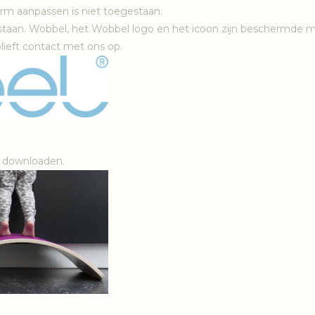
orm aanpassen is niet toegestaan.
taan. Wobbel, het Wobbel logo en het icoon zijn beschermde 
blieft contact met ons op.
downloaden.