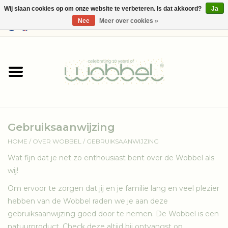
Wij slaan cookies op om onze website te verbeteren. Is dat akkoord?
Ja
Nee
Meer over cookies »
0 Artikelen - €--,--
Home
Shop
Media
Gebruiksaanwijzing
Over Wobbel
HOME
/
OVER WOBBEL
/
GEBRUIKSAANWIJZING
Wat fijn dat je net zo enthousiast bent over de Wobbel als
wij!
Om ervoor te zorgen dat jij en je familie lang en veel plezier
hebben van de Wobbel raden we je aan deze
gebruiksaanwijzing goed door te nemen. De Wobbel is een
natuurproduct. Check deze altijd bij ontvangst op