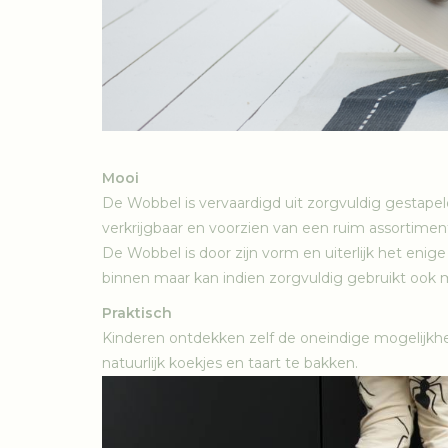
Mooi
De Wobbel is vervaardigd uit zorgvuldig gestape
verkrijgbaar en voorzien van een ruim assortiment
De Wobbel is door zijn vorm en uiterlijk het enig
binnen maar kan indien zorgvuldig gebruikt ook 
Praktisch
Kinderen ontdekken zelf de oneindige mogelijkhe
natuurlijk koekjes en taart te bakken.