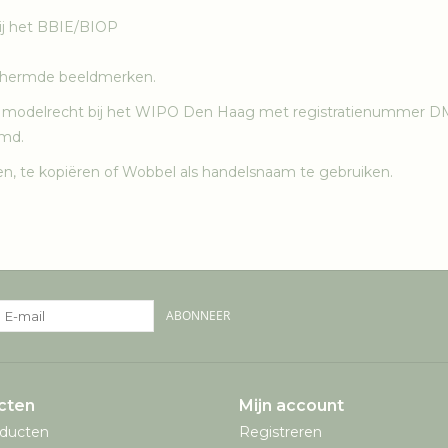
ij het BBIE/BIOP
schermde beeldmerken.
r modelrecht bij het WIPO Den Haag met registratienummer D
rmd.
n, te kopiëren of Wobbel als handelsnaam te gebruiken.
ABONNEER
cten
Mijn account
oducten
Registreren