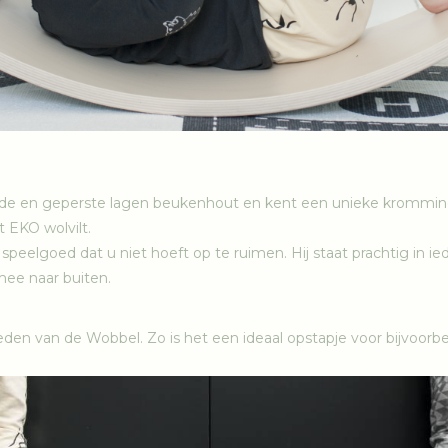
lde en geperste lagen beukenhout en kent een unieke kromming.
 EKO wolvilt.
e speelgoed dat u niet hoeft op te ruimen. Hij staat prachtig in
mee naar buiten.
den van de Wobbel. Zo is het een ideaal opstapje voor bijvoor