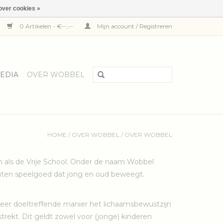
over cookies »
0 Artikelen - €--,--
Mijn account / Registreren
EDIA
OVER WOBBEL
HOME
/
OVER WOBBEL
/
OVER WOBBEL
 als de Vrije School. Onder de naam Wobbel
outen speelgoed dat jong en oud beweegt.
zeer doeltreffende manier het lichaamsbewustzijn
trekt. Dit geldt zowel voor (jonge) kinderen