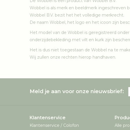
De Wobbel is een product van Wobbel B.V.
Wobbel is als merk en beeldmerk ingeschreven b
Wobbel B.V. bezit het het volledige merkrecht.
De naam Wobbel, het logo en het icoon zijn be
Het model van de Wobbel is geregistreerd onde
onderzijdebekleding met vilt en kurk zijn besche
Het is dus niet toegestaan de Wobbel na te make
Wij zullen onze rechten hierop handhaven.
Meld je aan voor onze nieuwsbrief:
Klantenservice
Produ
Klantenservice / Colofon
Alle pr