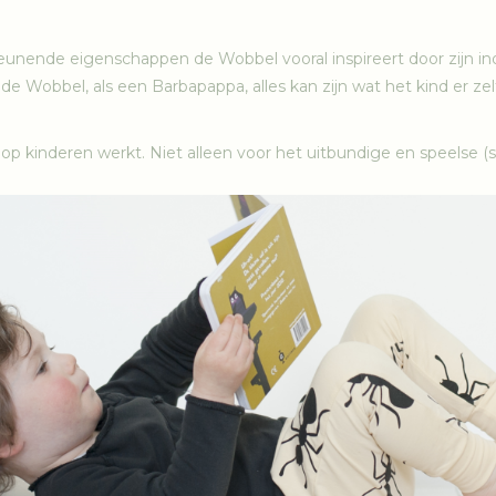
teunende eigenschappen de Wobbel vooral inspireert door zijn 
e Wobbel, als een Barbapappa, alles kan zijn wat het kind er zelf 
op kinderen werkt. Niet alleen voor het uitbundige en speelse