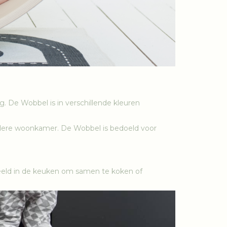
 De Wobbel is in verschillende kleuren
 iedere woonkamer. De Wobbel is bedoeld voor
beeld in de keuken om samen te koken of