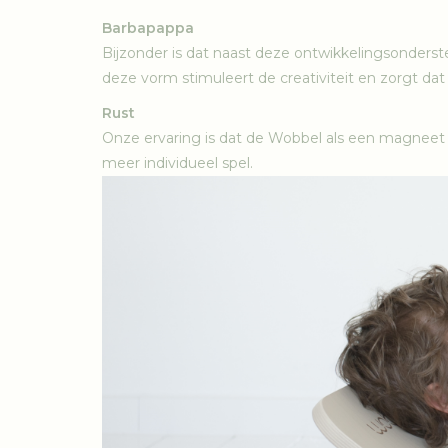
Barbapappa
Bijzonder is dat naast deze ontwikkelingsonders
deze vorm stimuleert de creativiteit en zorgt dat d
Rust
Onze ervaring is dat de Wobbel als een magneet 
meer individueel spel.