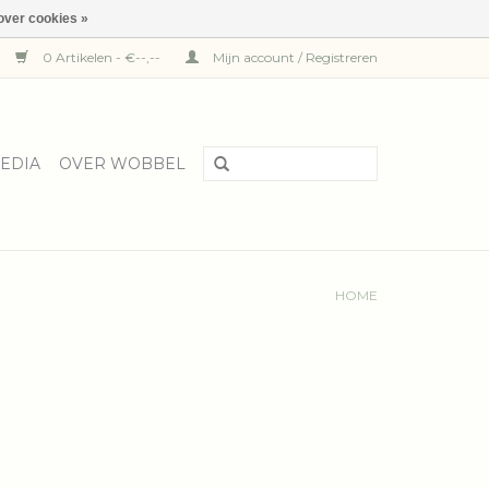
over cookies »
0 Artikelen - €--,--
Mijn account / Registreren
EDIA
OVER WOBBEL
HOME