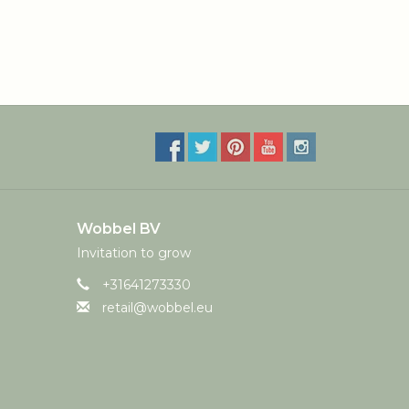
Wobbel BV
Invitation to grow
+31641273330
retail@wobbel.eu