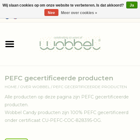
Wij slaan cookies op om onze website te verbeteren. Is dat akkoord?
Ja
Nee
Meer over cookies »
0 Artikelen - €--,--
Home
Shop
Media
PEFC gecertificeerde producten
Over Wobbel
HOME
/
OVER WOBBEL
/
PEFC GECERTIFICEERDE PRODUCTEN
Alle producten op deze pagina zijn PEFC gecertificeerde
producten.
Wobbel Candy producten zijn 100% PEFC gecertificeerd
onder certificaat CU-PEFC-COC-828395-OG.