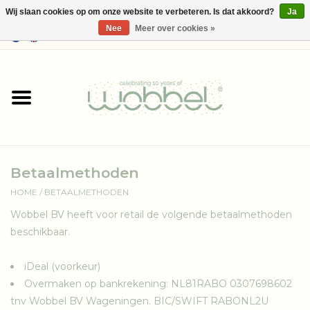
Wij slaan cookies op om onze website te verbeteren. Is dat akkoord?
Ja
Nee
Meer over cookies »
0 Artikelen - €--,--
Home
Shop
Media
Betaalmethoden
Over Wobbel
HOME
/
BETAALMETHODEN
Wobbel BV heeft voor retail de volgende betaalmethoden
beschikbaar.
iDeal (voorkeur)
Overmaken op bankrekening: NL81RABO 0307698602
tnv Wobbel BV Wageningen. BIC/SWIFT RABONL2U