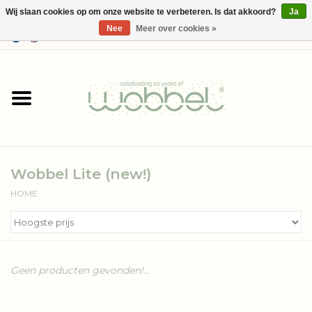
Wij slaan cookies op om onze website te verbeteren. Is dat akkoord?
Ja
Nee
Meer over cookies »
0 Artikelen - €--,--
Home
Shop
Media
Wobbel Lite (new!)
Over Wobbel
HOME
Geen producten gevonden!...