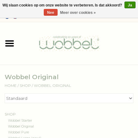
Wij slaan cookies op om onze website te verbeteren. Is dat akkoord?
Ja
Nee
Meer over cookies »
0 Artikelen - €--,--
Home
Shop
Media
Wobbel Original
Over Wobbel
HOME
/
SHOP
/
WOBBEL ORIGINAL
SHOP
Wobbel Starter
Wobbel Original
Wobbel Pure