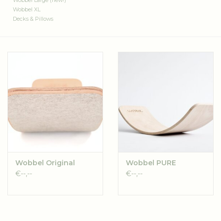
Wobbel Large (new!)
Wobbel XL
Decks & Pillows
Wobbel Original
Wobbel PURE
€--,--
€--,--