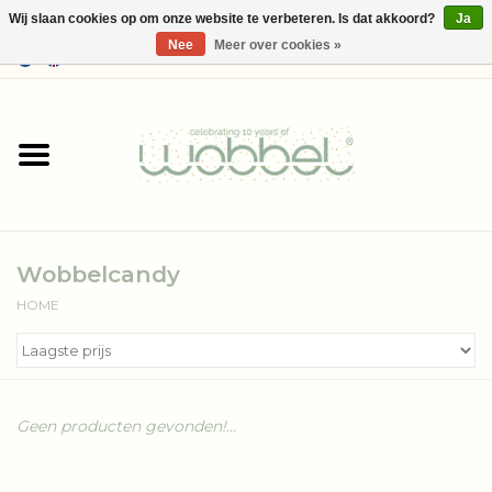
Wij slaan cookies op om onze website te verbeteren. Is dat akkoord?
Ja
Nee
Meer over cookies »
0 Artikelen - €--,--
Home
Shop
Media
Wobbelcandy
Over Wobbel
HOME
Geen producten gevonden!...