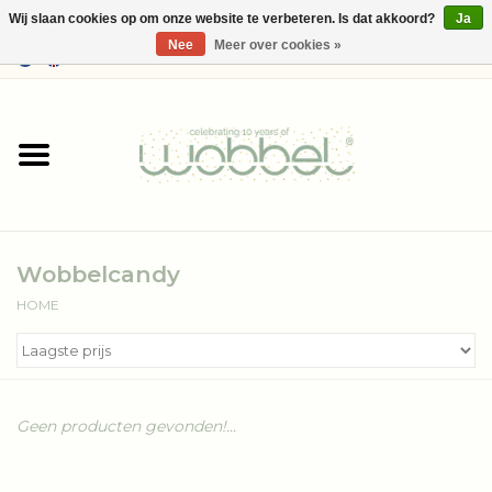
Wij slaan cookies op om onze website te verbeteren. Is dat akkoord?
Ja
Nee
Meer over cookies »
0 Artikelen - €--,--
Home
Shop
Media
Wobbelcandy
Over Wobbel
HOME
Geen producten gevonden!...