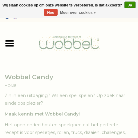
Wij slaan cookies op om onze website te verbeteren. Is dat akkoord?
Ja
Nee
Meer over cookies »
0 Artikelen - €--,--
Home
Shop
Media
Wobbel Candy
Over Wobbel
HOME
Zin in een uitdaging? Wil een spel spelen? Op zoek naar
eindeloos plezier?
Maak kennis met Wobbel Candy!
Het open-ended houten speelgoed dat het perfecte
recept is voor spelletjes, rollen, trucs, draaien, challenges,