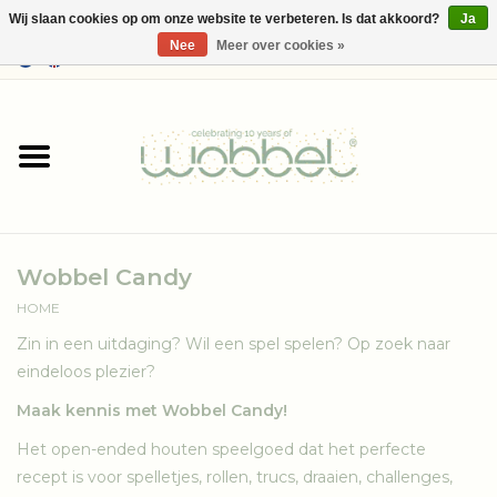
Wij slaan cookies op om onze website te verbeteren. Is dat akkoord?
Ja
Nee
Meer over cookies »
0 Artikelen - €--,--
Home
Shop
Media
Wobbel Candy
Over Wobbel
HOME
Zin in een uitdaging? Wil een spel spelen? Op zoek naar
eindeloos plezier?
Maak kennis met Wobbel Candy!
Het open-ended houten speelgoed dat het perfecte
recept is voor spelletjes, rollen, trucs, draaien, challenges,