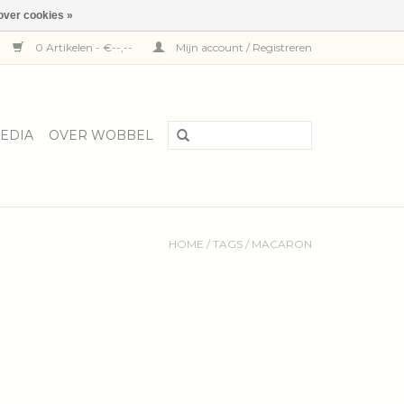
over cookies »
0 Artikelen - €--,--
Mijn account / Registreren
EDIA
OVER WOBBEL
HOME
/
TAGS
/
MACARON