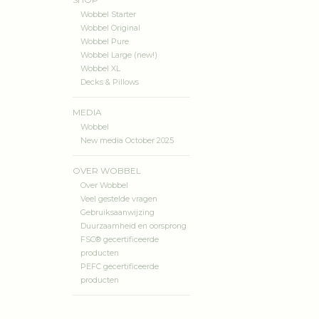
Wobbel Starter
Wobbel Original
Wobbel Pure
Wobbel Large (new!)
Wobbel XL
Decks & Pillows
MEDIA
Wobbel
New media October 2025
OVER WOBBEL
Over Wobbel
Veel gestelde vragen
Gebruiksaanwijzing
Duurzaamheid en oorsprong
FSC® gecertificeerde
producten
PEFC gecertificeerde
producten