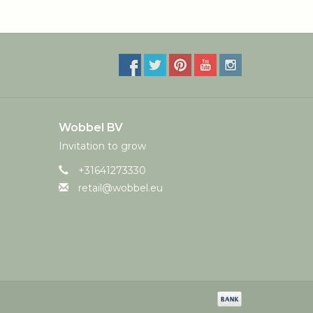
Wobbel BV
Invitation to grow
+31641273330
retail@wobbel.eu