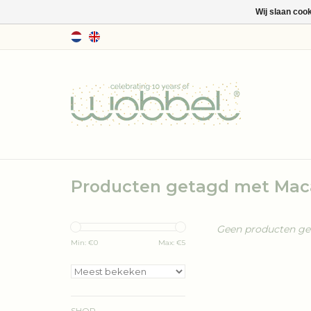
Wij slaan coo
Producten getagd met Mac
Geen producten gev
Min: €
0
Max: €
5
SHOP