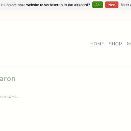
kies op om onze website te verbeteren. Is dat akkoord?
Ja
Nee
Meer 
HOME
SHOP
M
aron
onden!...