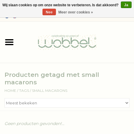
Wij slaan cookies op om onze website te verbeteren. Is dat akkoord?
Ja
Nee
Meer over cookies »
0 Artikelen - €--,--
Home
Shop
Media
Producten getagd met small
Over Wobbel
macarons
HOME
/
TAGS
/
SMALL MACARONS
Geen producten gevonden!...