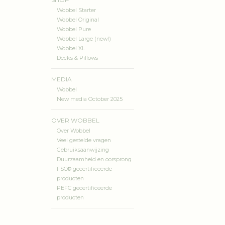
Wobbel Starter
Wobbel Original
Wobbel Pure
Wobbel Large (new!)
Wobbel XL
Decks & Pillows
MEDIA
Wobbel
New media October 2025
OVER WOBBEL
Over Wobbel
Veel gestelde vragen
Gebruiksaanwijzing
Duurzaamheid en oorsprong
FSC® gecertificeerde
producten
PEFC gecertificeerde
producten