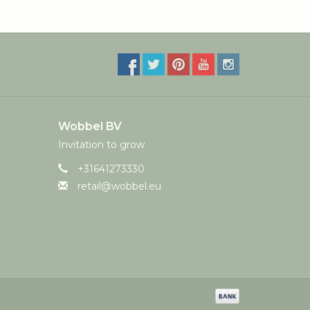
Wobbel BV
Invitation to grow
+31641273330
retail@wobbel.eu