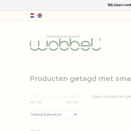
Wij slaan coo
Producten getagd met sma
Geen producten gev
Min: €
0
Max: €
5
SHOP