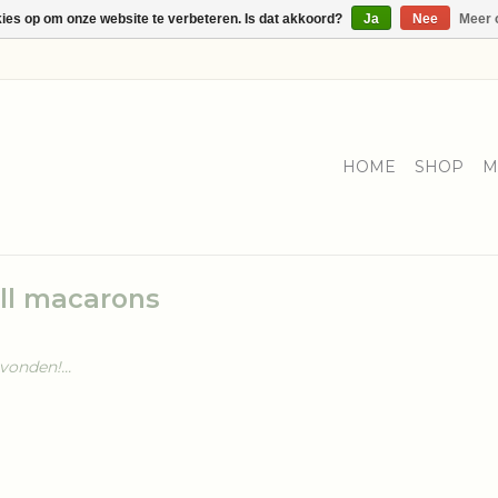
kies op om onze website te verbeteren. Is dat akkoord?
Ja
Nee
Meer 
HOME
SHOP
M
ll macarons
onden!...