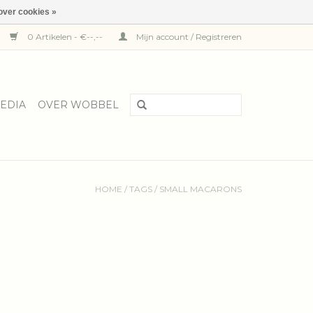
over cookies »
0 Artikelen - €--,--
Mijn account / Registreren
EDIA
OVER WOBBEL
HOME
/
TAGS
/
SMALL MACARONS