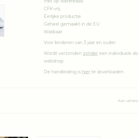
Inkt op waterbasis
CFK-vrij
Eerlijke productie
Geheel gemaakt in de EU
Wasbaar
Voor kinderen van 3 jaar en ouder.
Wordt verzonden
zonder
een individuele doo
webshop.
De handleiding is
hier
te downloaden
Aan verlang