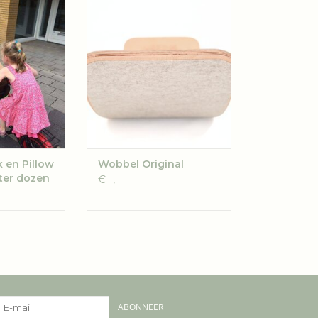
oor het
Wobbel Original
n set Wobbel
TOEVOEGEN AAN
 de Original
WINKELWAGEN
klanten.
 Wobbel logo
n de doos.
N
 en Pillow
Wobbel Original
rter dozen
€--,--
ABONNEER