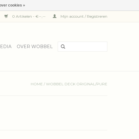
over cookies »
0 Artikelen - €--,--
Mijn account / Registreren
EDIA
OVER WOBBEL
HOME
/
WOBBEL DECK ORIGINAL/PURE